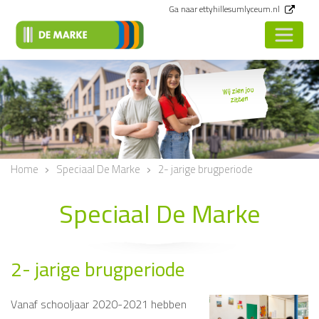
Ga naar ettyhillesumlyceum.nl
Wij zien jou
zitten
<
Vorige
Home
Speciaal De Marke
2- jarige brugperiode
Speciaal De Marke
2- jarige brugperiode
Vanaf schooljaar 2020-2021 hebben