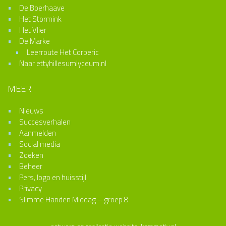
De Boerhaave
Het Stormink
Het Vlier
De Marke
Leerroute Het Corberic
Naar ettyhillesumlyceum.nl
MEER
Nieuws
Succesverhalen
Aanmelden
Social media
Zoeken
Beheer
Pers, logo en huisstijl
Privacy
Slimme Handen Middag – groep 8