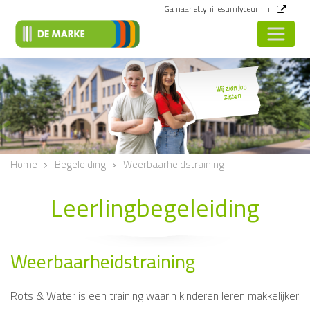
Ga naar ettyhillesumlyceum.nl
Wij zien jou
zitten
<
Vorige
Home
Begeleiding
Weerbaarheidstraining
Leerlingbegeleiding
Weerbaarheidstraining
Rots & Water is een training waarin kinderen leren makkelijker