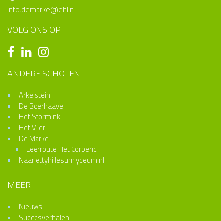
info.demarke@ehl.nl
VOLG ONS OP
ANDERE SCHOLEN
Arkelstein
De Boerhaave
Het Stormink
Het Vlier
De Marke
Leerroute Het Corberic
Naar ettyhillesumlyceum.nl
MEER
Nieuws
Succesverhalen