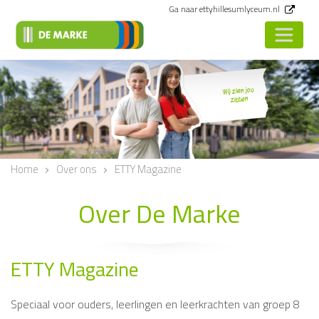
Ga naar ettyhillesumlyceum.nl
Wij zien jou
zitten
<
Vorige
Home
Over ons
ETTY Magazine
Over De Marke
ETTY Magazine
Speciaal voor ouders, leerlingen en leerkrachten van groep 8