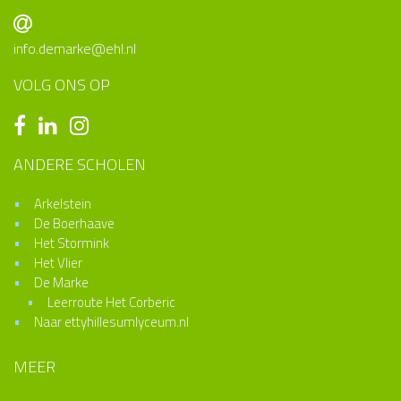
info.demarke@ehl.nl
VOLG ONS OP
ANDERE SCHOLEN
Arkelstein
De Boerhaave
Het Stormink
Het Vlier
De Marke
Leerroute Het Corberic
Naar ettyhillesumlyceum.nl
MEER