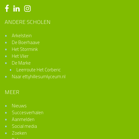
ANDERE SCHOLEN
Arkelstein
De Boerhaave
Het Stormink
Het Vlier
De Marke
Leerroute Het Corberic
Naar ettyhillesumlyceum.nl
MEER
Nieuws
Succesverhalen
Aanmelden
Social media
Zoeken