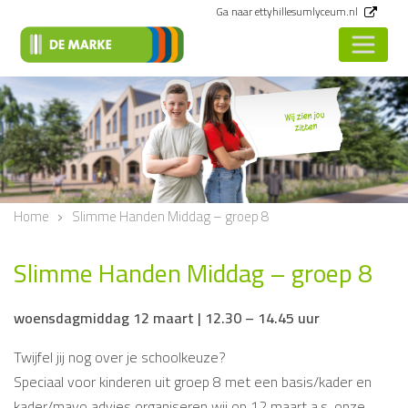
Ga naar ettyhillesumlyceum.nl
Wij zien jou
zitten
<
Vorige
Home
Slimme Handen Middag – groep 8
Slimme Handen Middag – groep 8
woensdagmiddag 12 maart | 12.30 – 14.45 uur
Twijfel jij nog over je schoolkeuze?
Speciaal voor kinderen uit groep 8 met een basis/kader en
kader/mavo advies organiseren wij op 12 maart a.s. onze