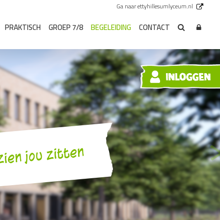
Ga naar ettyhillesumlyceum.nl
PRAKTISCH
GROEP 7/8
BEGELEIDING
CONTACT
zien jou zitten
V