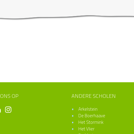
 ONS OP
ANDERE SCHOLEN
Arkelstein
De Boerhaave
Het Stormink
Het Vlier