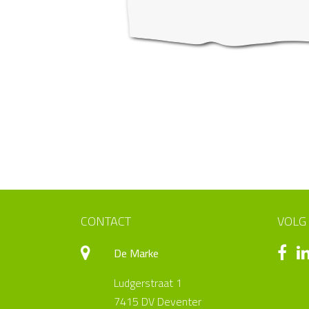
CONTACT
VOLG
De Marke
Ludgerstraat 1
7415 DV Deventer