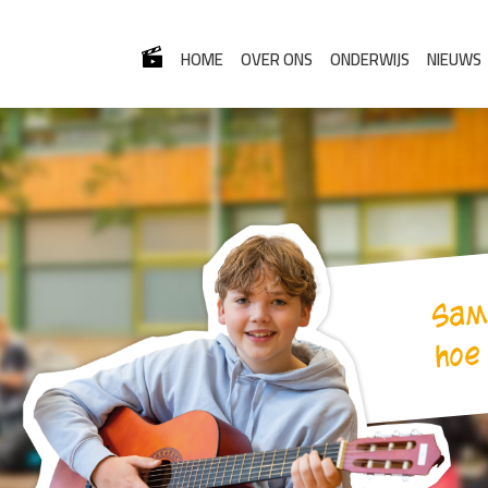
HOME
OVER ONS
ONDERWIJS
NIEUWS
Samen ontdekk
hoe uniek je be