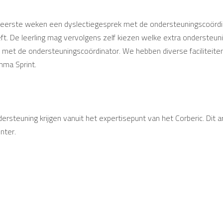
de eerste weken een dyslectiegesprek met de ondersteuningscoördi
t. De leerling mag vervolgens zelf kiezen welke extra ondersteuning 
 met de ondersteuningscoördinator. We hebben diverse faciliteiten
mma Sprint.
dersteuning krijgen vanuit het expertisepunt van het Corberic. Di
nter.