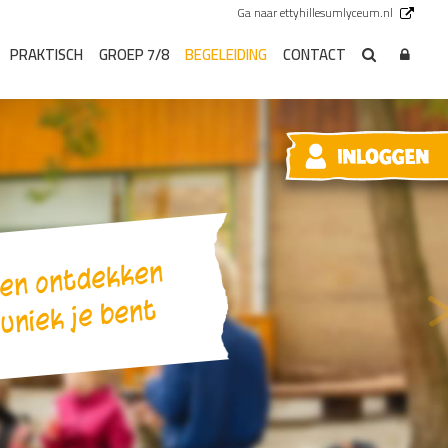
Ga naar ettyhillesumlyceum.nl
PRAKTISCH
GROEP 7/8
BEGELEIDING
CONTACT
en
nt
V