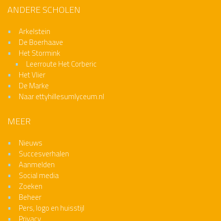
ANDERE SCHOLEN
Arkelstein
De Boerhaave
Het Stormink
Leerroute Het Corberic
Het Vlier
De Marke
Naar ettyhillesumlyceum.nl
MEER
Nieuws
Succesverhalen
Aanmelden
Social media
Zoeken
Beheer
Pers, logo en huisstijl
Privacy