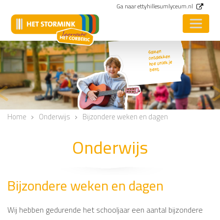
Ga naar ettyhillesumlyceum.nl
Samen
ontdekken
hoe uniek je
bent
<
Vorige
Home
Onderwijs
Bijzondere weken en dagen
Onderwijs
Bijzondere weken en dagen
Wij hebben gedurende het schooljaar een aantal bijzondere